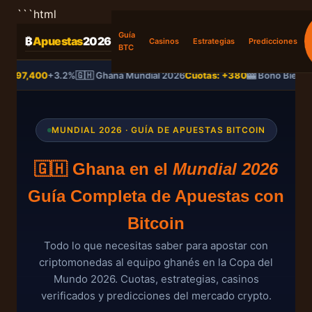
```html
Guía
₿
Apuestas
2026
Casinos
Estrategias
Predicciones
BTC
IN
$97,400
+3.2%
🇬🇭 Ghana Mundial 2026
Cuotas: +380
🎰 Bono Bienve
MUNDIAL 2026 · GUÍA DE APUESTAS BITCOIN
🇬🇭 Ghana en el
Mundial 2026
Guía Completa de Apuestas con
Bitcoin
Todo lo que necesitas saber para apostar con
criptomonedas al equipo ghanés en la Copa del
Mundo 2026. Cuotas, estrategias, casinos
verificados y predicciones del mercado crypto.