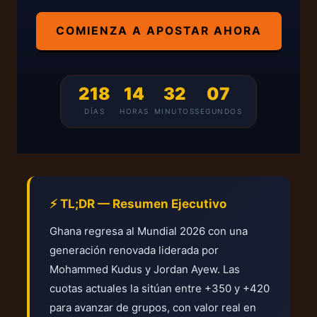
COMIENZA A APOSTAR AHORA
218
14
32
07
DÍAS
HORAS
MINUTOS
SEGUNDOS
⚡ TL;DR — Resumen Ejecutivo
Ghana regresa al Mundial 2026 con una
generación renovada liderada por
Mohammed Kudus y Jordan Ayew. Las
cuotas actuales la sitúan entre +350 y +420
para avanzar de grupos, con valor real en