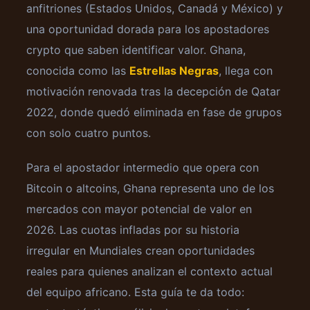
anfitriones (Estados Unidos, Canadá y México) y
una oportunidad dorada para los apostadores
crypto que saben identificar valor. Ghana,
conocida como las
Estrellas Negras
, llega con
motivación renovada tras la decepción de Qatar
2022, donde quedó eliminada en fase de grupos
con solo cuatro puntos.
Para el apostador intermedio que opera con
Bitcoin o altcoins, Ghana representa uno de los
mercados con mayor potencial de valor en
2026. Las cuotas infladas por su historia
irregular en Mundiales crean oportunidades
reales para quienes analizan el contexto actual
del equipo africano. Esta guía te da todo: