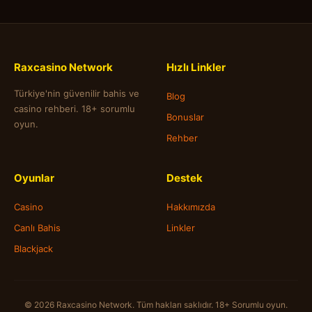
Raxcasino Network
Hızlı Linkler
Türkiye'nin güvenilir bahis ve
Blog
casino rehberi. 18+ sorumlu
Bonuslar
oyun.
Rehber
Oyunlar
Destek
Casino
Hakkımızda
Canlı Bahis
Linkler
Blackjack
© 2026 Raxcasino Network. Tüm hakları saklıdır. 18+ Sorumlu oyun.