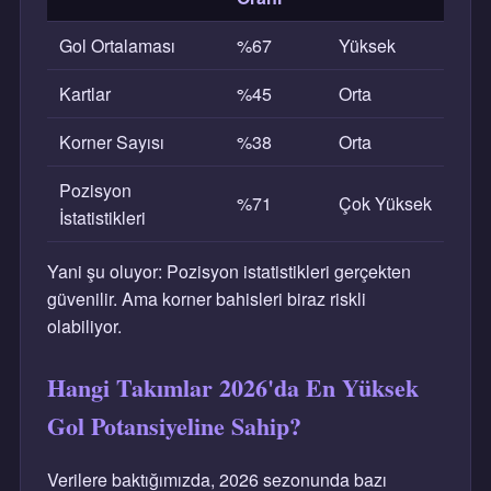
Gol Ortalaması
%67
Yüksek
Kartlar
%45
Orta
Korner Sayısı
%38
Orta
Pozisyon
%71
Çok Yüksek
İstatistikleri
Yani şu oluyor: Pozisyon istatistikleri gerçekten
güvenilir. Ama korner bahisleri biraz riskli
olabiliyor.
Hangi Takımlar 2026'da En Yüksek
Gol Potansiyeline Sahip?
Verilere baktığımızda, 2026 sezonunda bazı