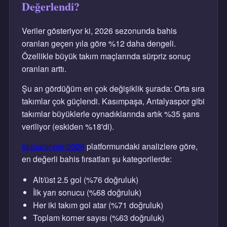
Değerlendi?
Veriler gösteriyor ki, 2026 sezonunda bahis
oranları geçen yıla göre %12 daha dengeli.
Özellikle büyük takım maçlarında sürpriz sonuç
oranları arttı.
Şu an gördüğüm en çok değişiklik şurada: Orta sıra
takımlar çok güçlendi. Kasımpaşa, Antalyaspor gibi
takımlar büyüklerle oynadıklarında artık %35 şans
veriliyor (eskiden %18'di).
Iddaatahmin2026
platformundaki analizlere göre,
en değerli bahis fırsatları şu kategorilerde:
Alt/üst 2.5 gol (%76 doğruluk)
İlk yarı sonucu (%68 doğruluk)
Her iki takım gol atar (%71 doğruluk)
Toplam korner sayısı (%63 doğruluk)