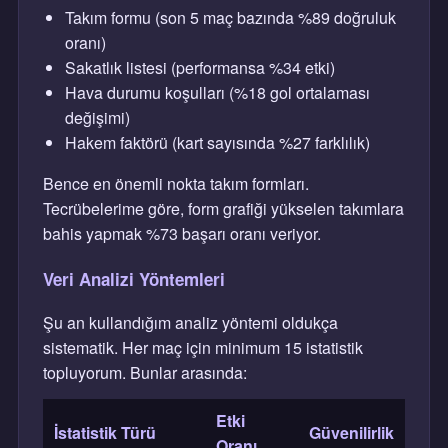
Takım formu (son 5 maç bazında %89 doğruluk
oranı)
Sakatlık listesi (performansa %34 etki)
Hava durumu koşulları (%18 gol ortalaması
değişimi)
Hakem faktörü (kart sayısında %27 farklılık)
Bence en önemli nokta takım formları.
Tecrübelerime göre, form grafiği yükselen takımlara
bahis yapmak %73 başarı oranı veriyor.
Veri Analizi Yöntemleri
Şu an kullandığım analiz yöntemi oldukça
sistematik. Her maç için minimum 15 istatistik
topluyorum. Bunlar arasında:
Etki
İstatistik Türü
Güvenilirlik
Oranı