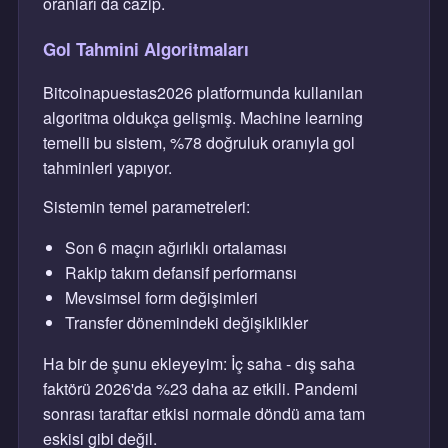
oranları da cazip.
Gol Tahmini Algoritmaları
Bitcoinapuestas2026 platformunda kullanılan
algoritma oldukça gelişmiş. Machine learning
temelli bu sistem, %78 doğruluk oranıyla gol
tahminleri yapıyor.
Sistemin temel parametreleri:
Son 6 maçın ağırlıklı ortalaması
Rakip takım defansif performansı
Mevsimsel form değişimleri
Transfer dönemindeki değişiklikler
Ha bir de şunu ekleyeyim: İç saha - dış saha
faktörü 2026'da %23 daha az etkili. Pandemi
sonrası taraftar etkisi normale döndü ama tam
eskisi gibi değil.