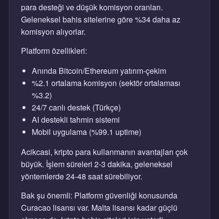
para desteği ve düşük komisyon oranları.
Geleneksel bahis sitelerine göre %34 daha az
komisyon alıyorlar.
Platform özellikleri:
Anında Bitcoin/Ethereum yatırım-çekim
%2.1 ortalama komisyon (sektör ortalaması
%3.2)
24/7 canlı destek (Türkçe)
AI destekli tahmin sistemi
Mobil uygulama (%99.1 uptime)
Acikcasi, kripto para kullanmanın avantajları çok
büyük. İşlem süreleri 2-3 dakika, geleneksel
yöntemlerde 24-48 saat sürebiliyor.
Bak şu önemli: Platform güvenliği konusunda
Curacao lisansı var. Malta lisansı kadar güçlü