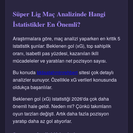
Süper Lig Maç Analizinde Hangi
İstatistikler En Önemli?
Araştırmalara göre, maç analizi yaparken en kritik 5
istatistik şunlar: Beklenen gol (xG), top sahiplik
oranı, isabetli pas yüzdesi, kazanılan ikili
mücadeleler ve yaratılan net pozisyon sayısı.
Bu konuda
Iddaatahminrehberi
sitesi çok detaylı
analizler sunuyor. Özellikle xG verileri konusunda
oldukça başarılılar.
Beklenen gol (xG) istatistiği 2026'da çok daha
önemli hale geldi. Neden mi? Çünkü takımların
oyun tarzları değişti. Artık daha fazla pozisyon
yaratıp daha az gol atıyorlar.