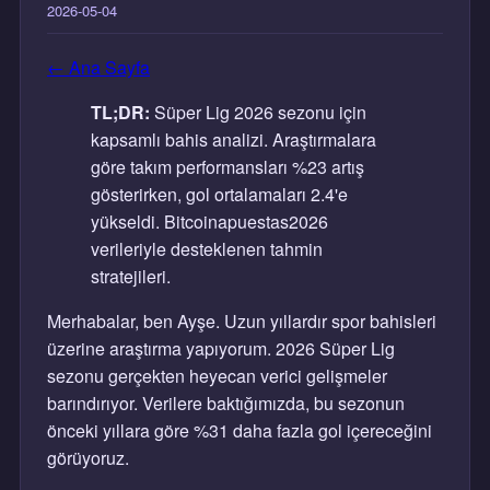
2026-05-04
← Ana Sayfa
TL;DR:
Süper Lig 2026 sezonu için
kapsamlı bahis analizi. Araştırmalara
göre takım performansları %23 artış
gösterirken, gol ortalamaları 2.4'e
yükseldi. Bitcoinapuestas2026
verileriyle desteklenen tahmin
stratejileri.
Merhabalar, ben Ayşe. Uzun yıllardır spor bahisleri
üzerine araştırma yapıyorum. 2026 Süper Lig
sezonu gerçekten heyecan verici gelişmeler
barındırıyor. Verilere baktığımızda, bu sezonun
önceki yıllara göre %31 daha fazla gol içereceğini
görüyoruz.