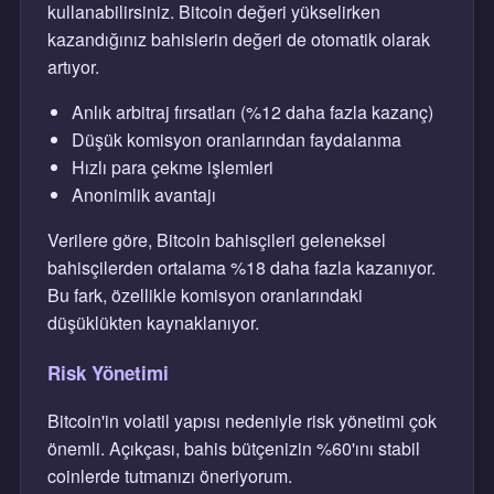
kullanabilirsiniz. Bitcoin değeri yükselirken
kazandığınız bahislerin değeri de otomatik olarak
artıyor.
Anlık arbitraj fırsatları (%12 daha fazla kazanç)
Düşük komisyon oranlarından faydalanma
Hızlı para çekme işlemleri
Anonimlik avantajı
Verilere göre, Bitcoin bahisçileri geleneksel
bahisçilerden ortalama %18 daha fazla kazanıyor.
Bu fark, özellikle komisyon oranlarındaki
düşüklükten kaynaklanıyor.
Risk Yönetimi
Bitcoin'in volatil yapısı nedeniyle risk yönetimi çok
önemli. Açıkçası, bahis bütçenizin %60'ını stabil
coinlerde tutmanızı öneriyorum.