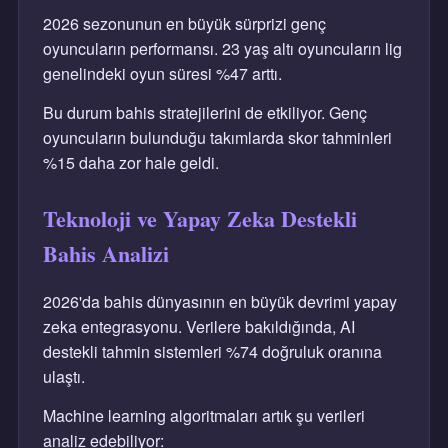
2026 sezonunun en büyük sürprizi genç
oyuncuların performansı. 23 yaş altı oyuncuların lig
genelindeki oyun süresi %47 arttı.
Bu durum bahis stratejilerini de etkiliyor. Genç
oyuncuların bulunduğu takımlarda skor tahminleri
%15 daha zor hale geldi.
Teknoloji ve Yapay Zeka Destekli
Bahis Analizi
2026'da bahis dünyasının en büyük devrimi yapay
zeka entegrasyonu. Verilere bakıldığında, AI
destekli tahmin sistemleri %74 doğruluk oranına
ulaştı.
Machine learning algoritmaları artık şu verileri
analiz edebiliyor: