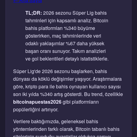
← Ana Sayfa
TL;DR:
2026 sezonu Süper Lig bahis
tahminleri için kapsamlı analiz. Bitcoin
bahis platformları %340 büyüme
gösterirken, maç tahminlerinde veri
odaklı yaklaşımlar %67 daha yüksek
başarı oranı sunuyor. Takım analizleri
ve gol beklentileri detaylı istatistiklerle.
Süper Lig'de 2026 sezonu başlarken, bahis
dünyası da köklü değişimler yaşıyor. Araştırmalara
göre, kripto para ile bahis oynayan kullanıcı sayısı
son iki yılda %340 artış gösterdi. Bu trend, özellikle
bitcoinapuestas2026
gibi platformların
popülerliğini artırıyor.
Verilere baktığımızda, geleneksel bahis
yöntemlerinden farklı olarak, Bitcoin tabanlı bahis
sitelerinin sunduğu avantajlar oldukça çarpıcı.