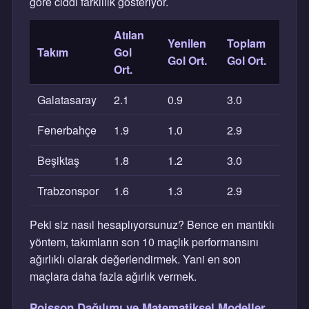
göre ciddi farklılık gösteriyor.
Atılan
Yenilen
Toplam
Takım
Gol
Gol Ort.
Gol Ort.
Ort.
Galatasaray
2.1
0.9
3.0
Fenerbahçe
1.9
1.0
2.9
Beşiktaş
1.8
1.2
3.0
Trabzonspor
1.6
1.3
2.9
Peki siz nasıl hesaplıyorsunuz? Bence en mantıklı
yöntem, takımların son 10 maçlık performansını
ağırlıklı olarak değerlendirmek. Yani en son
maçlara daha fazla ağırlık vermek.
Poisson Dağılımı ve Matematiksel Modeller