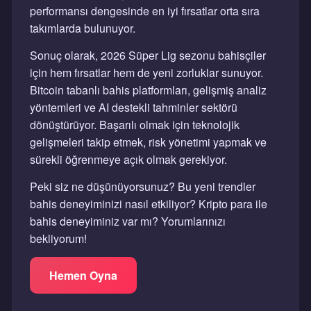
performansı dengesinde en iyi fırsatlar orta sıra
takımlarda bulunuyor.
Sonuç olarak, 2026 Süper Lig sezonu bahisçiler
için hem fırsatlar hem de yeni zorluklar sunuyor.
Bitcoin tabanlı bahis platformları, gelişmiş analiz
yöntemleri ve AI destekli tahminler sektörü
dönüştürüyor. Başarılı olmak için teknolojik
gelişmeleri takip etmek, risk yönetimi yapmak ve
sürekli öğrenmeye açık olmak gerekiyor.
Peki siz ne düşünüyorsunuz? Bu yeni trendler
bahis deneyiminizi nasıl etkiliyor? Kripto para ile
bahis deneyiminiz var mı? Yorumlarınızı
bekliyorum!
Hemen Oyna