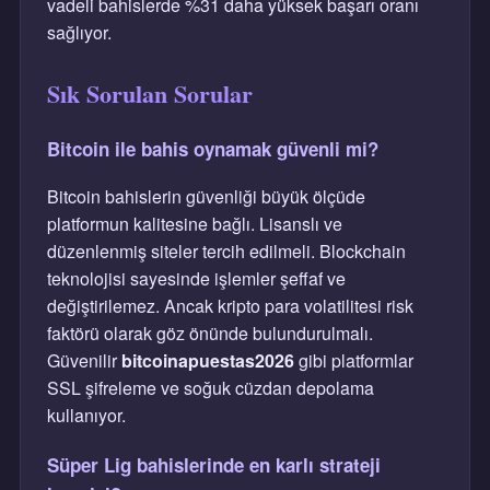
vadeli bahislerde %31 daha yüksek başarı oranı
sağlıyor.
Sık Sorulan Sorular
Bitcoin ile bahis oynamak güvenli mi?
Bitcoin bahislerin güvenliği büyük ölçüde
platformun kalitesine bağlı. Lisanslı ve
düzenlenmiş siteler tercih edilmeli. Blockchain
teknolojisi sayesinde işlemler şeffaf ve
değiştirilemez. Ancak kripto para volatilitesi risk
faktörü olarak göz önünde bulundurulmalı.
Güvenilir
bitcoinapuestas2026
gibi platformlar
SSL şifreleme ve soğuk cüzdan depolama
kullanıyor.
Süper Lig bahislerinde en karlı strateji