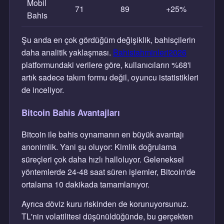
Mobil
71
89
+25%
Bahis
Şu anda en çok gördüğüm değişiklik, bahisçilerin
daha analitik yaklaşması.
Bahistahminleri2026
platformundaki verilere göre, kullanıcıların %68'i
artık sadece takım formu değil, oyuncu istatistikleri
de inceliyor.
Bitcoin Bahis Avantajları
Bitcoin ile bahis oynamanın en büyük avantajı
anonimlik. Yani şu oluyor: Kimlik doğrulama
süreçleri çok daha hızlı halloluyor. Geleneksel
yöntemlerde 24-48 saat süren işlemler, Bitcoin'de
ortalama 10 dakikada tamamlanıyor.
Ayrıca döviz kuru riskinden de korunuyorsunuz.
TL'nin volatilitesi düşünüldüğünde, bu gerçekten