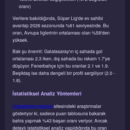
oranı)
Verilere bakıldığında, Süper Lig'de ev sahibi
avantajı 2026 sezonunda %61 seviyesinde. Bu
oran, Avrupa liglerinin ortalaması olan %58'den
yüksek.
Bak şu önemli: Galatasaray'ın iç sahada gol
ortalaması 2.3 iken, dış sahada bu rakam 1.7'ye
düşüyor. Fenerbahçe için bu oranlar 2.1 ve 1.9.
Beşiktaş ise daha dengeli bir profil sergiliyor (2.0 -
1.8).
İstatistiksel Analiz Yöntemleri
Iddaatahminrehberi
sitesindeki araştırmalar
gösteriyor ki, sadece puan tablosuna bakarak
bahis yapmak %43 başarı oranı veriyor. Ancak
detaylı istatistiksel analiz yapıldığında bu oran