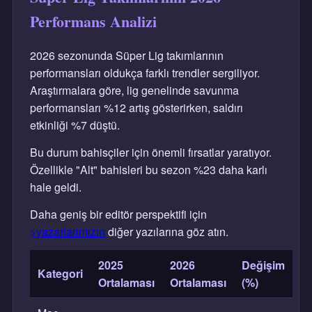
Performans Analizi
2026 sezonunda Süper Lig takımlarının
performansları oldukça farklı trendler sergiliyor.
Araştırmalara göre, lig genelinde savunma
performansları %12 artış gösterirken, saldırı
etkinliği %7 düştü.
Bu durum bahisçiler için önemli fırsatlar yaratıyor.
Özellikle "Alt" bahisleri bu sezon %23 daha karlı
hale geldi.
Daha geniş bir editör perspektifi için
>yazarlarımızın
diğer yazılarına göz atın.
2025
2026
Değişim
Kategori
Ortalaması
Ortalaması
(%)