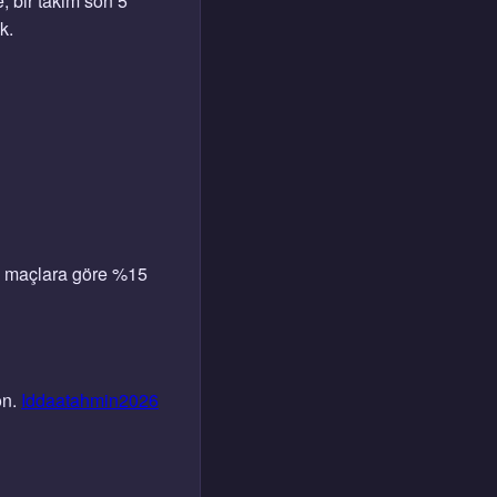
 bir takım son 5
k.
ü maçlara göre %15
on.
Iddaatahmin2026