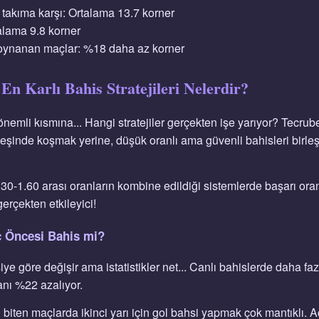
takıma karşı: Ortalama 13.7 korner
alama 9.8 korner
ynanan maçlar: %18 daha az korner
n Karlı Bahis Stratejileri Nelerdir?
önemli kısmına... Hangi stratejiler gerçekten işe yarıyor? Tecru
eşinde koşmak yerine, düşük oranlı ama güvenli bahisleri birle
 1.30-1.60 arası oranların kombine edildiği sistemlerde başarı or
erçekten etkileyici!
ç Öncesi Bahis mi?
e göre değişir ama istatistikler net... Canlı bahislerde daha fazl
anı %22 azalıyor.
-0 biten maçlarda ikinci yarı için gol bahsi yapmak çok mantıklı. 