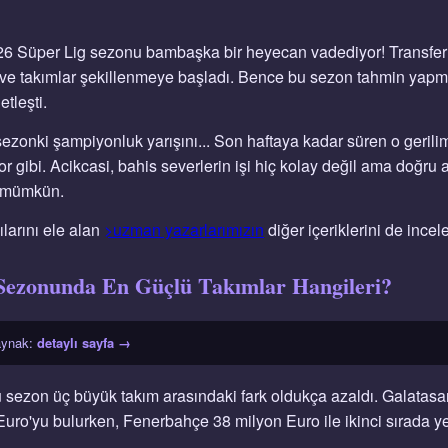
026 Süper Lig sezonu bambaşka bir heyecan vadediyor! Transfer 
 ve takımlar şekillenmeye başladı. Bence bu sezon tahmin yap
tleşti.
zonki şampiyonluk yarışını... Son haftaya kadar süren o geril
or gibi. Acikcasi, bahis severlerin işi hiç kolay değil ama doğru 
k mümkün.
ılarını ele alan
>uzman yazarlarımızın
diğer içeriklerini de incele
Sezonunda En Güçlü Takımlar Hangileri?
kaynak:
detaylı sayfa →
bu sezon üç büyük takım arasındaki fark oldukça azaldı. Galatasar
ro'yu bulurken, Fenerbahçe 38 milyon Euro ile ikinci sırada yer