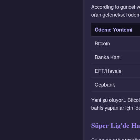
According to güncel ve
oran geleneksel ödem
Ödeme Yöntemi
Bitcoin
Banka Kartı
EFT/Havale
Cepbank
Yani şu oluyor... Bitc
bahis yapanlar için id
Süper Lig'de Han