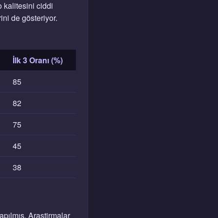
kalitesini ciddi
ini de gösteriyor.
İlk 3 Oranı (%)
85
82
75
45
38
apılmış. Arastirmalar