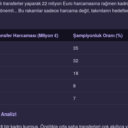
lı transferler yaparak 22 milyon Euro harcamasına rağmen kadro 
u önemli... Bu rakamlar sadece harcama değil, takımların hedefler
ansfer Harcaması (Milyon €)
Şampiyonluk Oranı (%)
35
32
18
8
7
 Analizi
bir kadro kurmuş. Özellikle orta saha transferleri çok akıllıca y