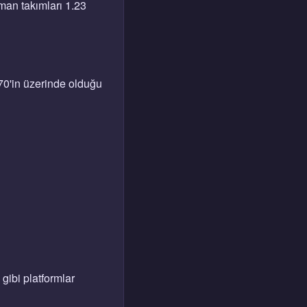
sman takımları 1.23
 70'in üzerinde olduğu
gibi platformlar