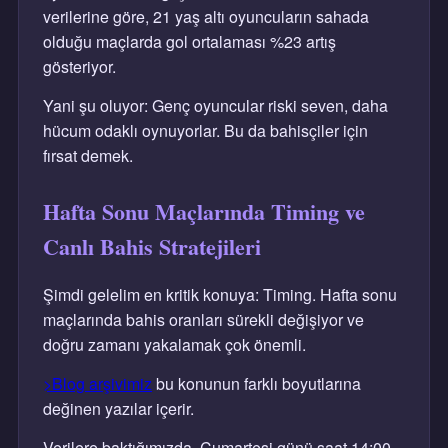
verilerine göre, 21 yaş altı oyuncuların sahada
olduğu maçlarda gol ortalaması %23 artış
gösteriyor.
Yani şu oluyor: Genç oyuncular riski seven, daha
hücum odaklı oynuyorlar. Bu da bahisçiler için
fırsat demek.
Hafta Sonu Maçlarında Timing ve
Canlı Bahis Stratejileri
Şimdi gelelim en kritik konuya: Timing. Hafta sonu
maçlarında bahis oranları sürekli değişiyor ve
doğru zamanı yakalamak çok önemli.
>Blog arşivimiz
bu konunun farklı boyutlarına
değinen yazılar içerir.
Verilere baktığımızda, Cumartesi günü saat 14:00-