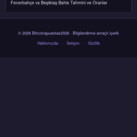
Fenerbahçe vs Beşiktaş Bahis Tahmini ve Oranlar
© 2026 Bitcoinapuestas2026 · Bilgilendirme amaçlı içerik
Hakkımızda
·
İletişim
·
Gizlilik