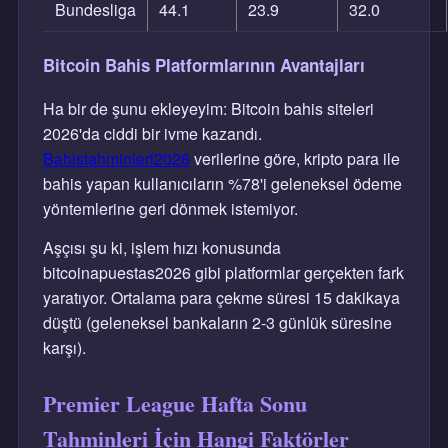
Bundesliga
44.1
23.9
32.0
Bitcoin Bahis Platformlarının Avantajları
Ha bir de şunu ekleyeyim: Bitcoin bahis siteleri
2026'da ciddi bir ivme kazandı.
Bahistahminleri2026
verilerine göre, kripto para ile
bahis yapan kullanıcıların %78'i geleneksel ödeme
yöntemlerine geri dönmek istemiyor.
Aşçısı şu ki, işlem hızı konusunda
bitcoinapuestas2026 gibi platformlar gerçekten fark
yaratıyor. Ortalama para çekme süresi 15 dakikaya
düştü (geleneksel bankaların 2-3 günlük süresine
karşı).
Premier League Hafta Sonu
Tahminleri İçin Hangi Faktörler