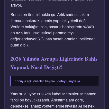
artıyor.
Bence en önemli nokta şu: Artık sadece takım
formuna bakarak tahmin yapmak yeterli değil.
Verilere baktığımızda, başarılı bahisçilerin %84'ü
en az 5 farklı istatistiksel parametreyi
değerlendiriyor (xG, pas başarı oranları, beklenen
puan gibi).
2026 Yılında Avrupa Liglerinde Bahis
Yapmak Nasıl Değişti?
Konuyla ilgili önerilen kaynak:
detaylı sayfa →
Yani şu oluyor: 2026'da futbol tahminleri tamamen
farklı bir boyut kazandı. Araştırmalara göre,
geleneksel analiz yöntemlerine kıyasla AI destekli