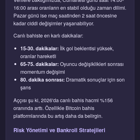
16:00 arası oranların en stabil olduğu zaman dilimi.
Pazar günü ise maç saatinden 2 saat öncesine
kadar ciddi değişimler yaşanabiliyor.
Canlı bahiste en karlı dakikalar:
15-30. dakikalar:
İlk gol beklentisi yüksek,
oranlar hareketli
65-75. dakikalar:
Oyuncu değişiklikleri sonrası
momentum değişimi
80. dakika sonrası:
Dramatik sonuçlar için son
şans
Aççısı şu ki, 2026'da canlı bahis hacmi %156
oranında arttı. Özellikle Bitcoin bahis
platformlarında bu artış daha da belirgin.
Risk Yönetimi ve Bankroll Stratejileri