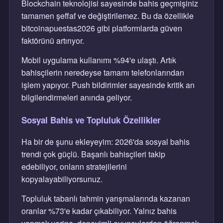
Blockchain teknolojisi sayesinde bahis geçmişiniz
tamamen şeffaf ve değiştirilemez. Bu da özellikle
bitcoinapuestas2026 gibi platformlarda güven
faktörünü artırıyor.
Mobil uygulama kullanımı %94'e ulaştı. Artık
bahisçilerin neredeyse tamamı telefonlarından
işlem yapıyor. Push bildirimler sayesinde kritik an
bilgilendirmeleri anında geliyor.
Sosyal Bahis ve Topluluk Özellikler
Ha bir de şunu ekleyeyim: 2026'da sosyal bahis
trendi çok güçlü. Başarılı bahisçileri takip
edebiliyor, onların stratejilerini
kopyalayabiliyorsunuz.
Topluluk tabanlı tahmin yarışmalarında kazanan
oranlar %73'e kadar çıkabiliyor. Yalnız bahis