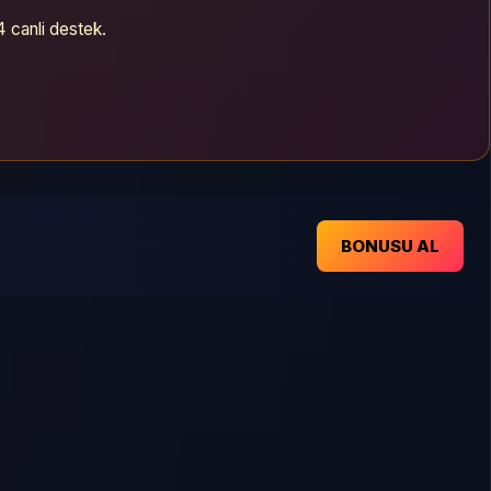
 canli destek.
BONUSU AL