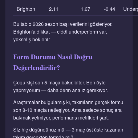
Brighton
2.11
1.67
-0.44
Under
Bu tablo 2026 sezon başı verilerini gösteriyor.
Brighton'a dikkat — ciddi underperform var,
yükseliş beklenir.
Form Durumu Nasıl Doğru
Değerlendirilir?
Çoğu kişi son 5 maça bakır, biter. Ben öyle
yapmıyorum — daha derin analiz gerekiyor.
Araştırmalar bulgulamış ki, takımların gerçek formu
son 8-10 maçta netleşiyor. Ama sadece sonuçlara
bakmak yetmiyor, performans metrikleri şart.
Siz hiç düşündünüz mü — 3 maç üst üste kazanan
takım gerçekten formda mı?