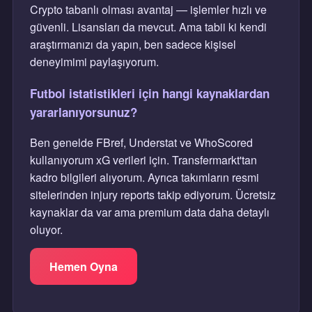
Crypto tabanlı olması avantaj — işlemler hızlı ve
güvenli. Lisansları da mevcut. Ama tabii ki kendi
araştırmanızı da yapın, ben sadece kişisel
deneyimimi paylaşıyorum.
Futbol istatistikleri için hangi kaynaklardan
yararlanıyorsunuz?
Ben genelde FBref, Understat ve WhoScored
kullanıyorum xG verileri için. Transfermarkt'tan
kadro bilgileri alıyorum. Ayrıca takımların resmi
sitelerinden injury reports takip ediyorum. Ücretsiz
kaynaklar da var ama premium data daha detaylı
oluyor.
Hemen Oyna