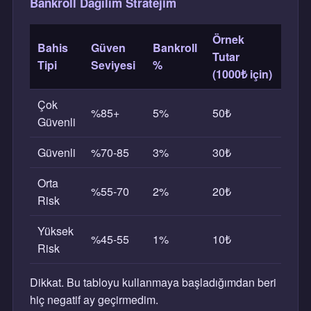
Bankroll Dağılım Stratejim
Örnek
Bahis
Güven
Bankroll
Tutar
Tipi
Seviyesi
%
(1000₺ için)
Çok
%85+
5%
50₺
Güvenli
Güvenli
%70-85
3%
30₺
Orta
%55-70
2%
20₺
Risk
Yüksek
%45-55
1%
10₺
Risk
Dikkat. Bu tabloyu kullanmaya başladığımdan beri
hiç negatif ay geçirmedim.