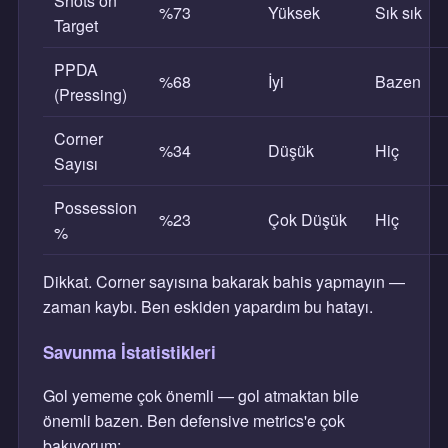
Shots on
%73
Yüksek
Sık sık
Target
PPDA
%68
İyi
Bazen
(Pressing)
Corner
%34
Düşük
Hiç
Sayısı
Possession
%23
Çok Düşük
Hiç
%
Dikkat. Corner sayısına bakarak bahis yapmayın —
zaman kaybı. Ben eskiden yapardım bu hatayı.
Savunma İstatistikleri
Gol yememe çok önemli — gol atmaktan bile
önemli bazen. Ben defensive metrics'e çok
bakıyorum: