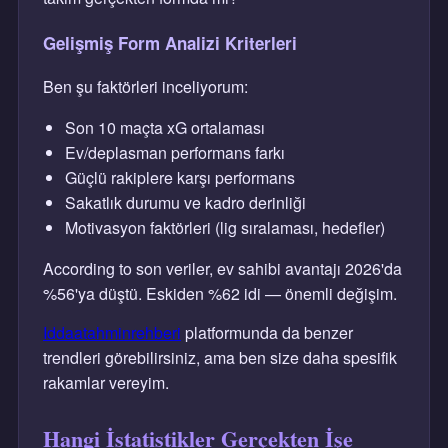
Gelişmiş Form Analizi Kriterleri
Ben şu faktörleri inceliyorum:
Son 10 maçta xG ortalaması
Ev/deplasman performans farkı
Güçlü rakiplere karşı performans
Sakatlık durumu ve kadro derinliği
Motivasyon faktörleri (lig sıralaması, hedefler)
According to son veriler, ev sahibi avantajı 2026'da
%56'ya düştü. Eskiden %62 idi — önemli değişim.
Iddaatahminrehberi
platformunda da benzer
trendleri görebilirsiniz, ama ben size daha spesifik
rakamlar vereyim.
Hangi İstatistikler Gerçekten İşe