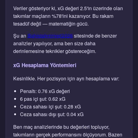
Veriler gösteriyor ki, xG değeri 2.5'in üzerinde olan
takımlar maçların %78'ini kazanıyor. Bu rakam
tesadüf değil — matematiğin gücü.
Şu an
Bahistahminleri2026
sitesinde de benzer
analizler yapılıyor, ama ben size daha
derinlemesine teknikler göstereceğim.
xG Hesaplama Yöntemleri
Kesinlikle. Her pozisyon için ayrı hesaplama var:
Penaltı: 0.76 xG değeri
6 pas içi şut: 0.62 xG
Ceza sahası içi şut: 0.28 xG
Ceza sahası dışı şut: 0.04 xG
Ben maç analizlerinde bu değerleri topluyor,
takımların gerçek performansını ölçüyorum. Bazen