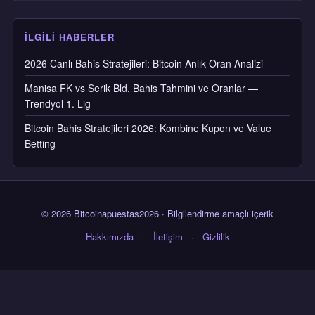
İLGILI HABERLER
2026 Canlı Bahis Stratejileri: Bitcoin Anlık Oran Analizi
Manisa FK vs Serik Bld. Bahis Tahmini ve Oranlar —
Trendyol 1. Lig
Bitcoin Bahis Stratejileri 2026: Kombine Kupon ve Value
Betting
© 2026 Bitcoinapuestas2026 · Bilgilendirme amaçlı içerik
Hakkımızda
·
İletişim
·
Gizlilik