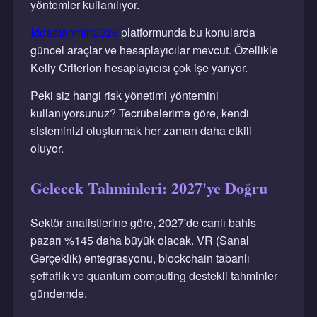
yöntemler kullanılıyor.
Iddaatahmin2026
platformunda bu konularda
güncel araçlar ve hesaplayıcılar mevcut. Özellikle
Kelly Criterion hesaplayıcısı çok işe yarıyor.
Peki siz hangi risk yönetimi yöntemini
kullanıyorsunuz? Tecrübelerime göre, kendi
sisteminizi oluşturmak her zaman daha etkili
oluyor.
Gelecek Tahminleri: 2027'ye Doğru
Sektör analistlerine göre, 2027'de canlı bahis
pazarı %145 daha büyük olacak. VR (Sanal
Gerçeklik) entegrasyonu, blockchain tabanlı
şeffaflık ve quantum computing destekli tahminler
gündemde.