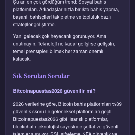
Şu an en çok gördüğüm trend: Sosyal bahis
platformları. Arkadaşlarınızla birlikte bahis yapma,
başarılı bahisçileri takip etme ve topluluk bazlı
stratejiler geliştirme.
Yani gelecek çok heyecanlı görünüyor. Ama
unutmayın: Teknoloji ne kadar gelişirse gelişsin,
temel prensipleri bilmek her zaman önemli
kalacak.
Sık Sorulan Sorular
Bitcoinapuestas2026 güvenilir mi?
2026 verilerine göre, Bitcoin bahis platformları %89
güvenlik skoru ile geleneksel platformları geçti.
Bitcoinapuestas2026 gibi lisanslı platformlar,
blockchain teknolojisi sayesinde şeffaf ve güvenli
işlemler sunuyor. SSL şifreleme, 2FA güvenlik ve