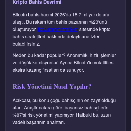
Kripto Bahis Devrimi
Bitcoin bahis hacmi 2026'da 15.7 milyar dolara
ulaştı. Bu rakam tüm bahis pazarının %23'ünü
oluşturuyor.
Iddaatahminrehberi
sitesinde kripto
bahis stratejileri hakkında detaylı analizler
bulabilirsiniz.
Neden bu kadar popüler? Anonimlik, hızlı işlemler
ve düşük komisyonlar. Ayrıca Bitcoin'in volatilitesi
ekstra kazanç fırsatları da sunuyor.
Risk Yönetimi Nasıl Yapılır?
Acikcasi, bu konu çoğu bahisçinin en zayıf olduğu
alan. Araştirmalara göre, başarısız bahisçilerin
%87'si risk yönetimi yapmıyor. Halbuki bu, uzun
vadeli başarının anahtarı.