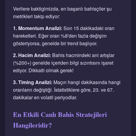
Verilere baktigimizda, en başarılı bahisçiler şu
metrikleri takip ediyor:
1. Momentum Analizi:
Son 15 dakikadaki oran
hareketleri. Eğer oran %8'den fazla değişim
gösteriyorsa, genelde bir trend başlıyor.
2. Hacim Analizi:
Bahis hacmindeki ani artışlar
(%200+) genelde içeriden bilgi sızıntısını işaret
ediyor. Dikkatli olmak gerek!
3. Timing Analizi:
Maçın hangi dakikasında hangi
oranların değiştiği. İstatistiklere göre, 23. ve 67.
dakikalar en volatil periyodlar.
En Etkili Canlı Bahis Stratejileri
Hangileridir?