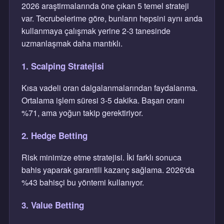
2026 araştirmalarında öne çıkan 5 temel strateji
var. Tecrubelerime göre, bunların hepsini aynı anda
kullanmaya çalışmak yerine 2-3 tanesinde
uzmanlaşmak daha mantıklı.
1. Scalping Stratejisi
Kısa vadeli oran dalgalanmalarından faydalanma.
Ortalama işlem süresi 3-5 dakika. Başarı oranı
%71, ama yoğun takip gerektiriyor.
2. Hedge Betting
Risk minimize etme stratejisi. İki farklı sonuca
bahis yaparak garantili kazanç sağlama. 2026'da
%43 bahisçi bu yöntemi kullanıyor.
3. Value Betting