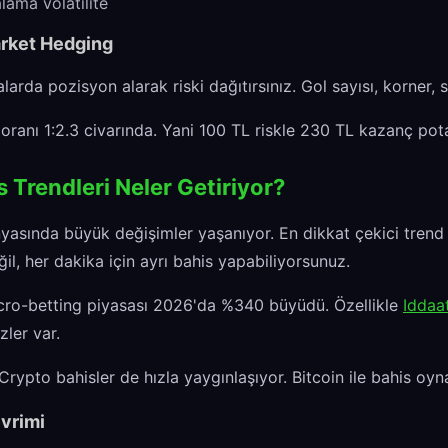
lama volatilite
arket Hedging
arda pozisyon alarak riski dağıtırsınız. Gol sayısı, korner, sa
i oranı 1:2.3 civarında. Yani 100 TL riskle 230 TL kazanç pota
 Trendleri Neler Getiriyor?
yasında büyük değişimler yaşanıyor. En dikkat çekici trend 
, her dakika için ayrı bahis yapabiliyorsunuz.
micro-betting piyasası 2026'da %340 büyüdü. Özellikle
Iddaa
zler var.
Crypto bahisler de hızla yaygınlaşıyor. Bitcoin ile bahis oyn
evrimi