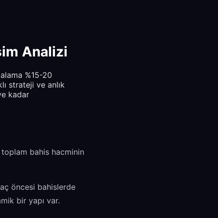
şim Analizi
rtalama %15-20
 strateji ve anlık
ye kadar
, toplam bahis hacminin
aç öncesi bahislerde
mik bir yapı var.