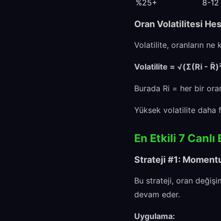
%25+
8-12
Oran Volatilitesi H
Volatilite, oranların ne 
Volatilite = √(Σ(Ri - R̄)
Burada Ri = her bir ora
Yüksek volatilite daha f
En Etkili 7 Canlı
Strateji #1: Moment
Bu strateji, oran değiş
devam eder.
Uygulama: