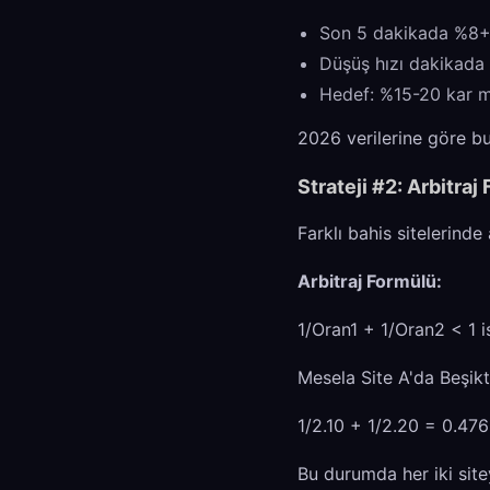
Son 5 dakikada %8+ 
Düşüş hızı dakikada
Hedef: %15-20 kar m
2026 verilerine göre bu
Strateji #2: Arbitraj 
Farklı bahis sitelerinde 
Arbitraj Formülü:
1/Oran1 + 1/Oran2 < 1 is
Mesela Site A'da Beşikt
1/2.10 + 1/2.20 = 0.47
Bu durumda her iki site