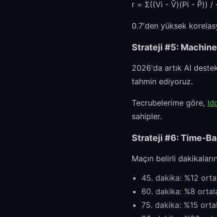
r = Σ((Vi - V̄)(Pi - P̄)) /
0.7'den yüksek korelasy
Strateji #5: Machin
2026'da artık AI destek
tahmin ediyoruz.
Tecrubelerime göre,
Id
sahipler.
Strateji #6: Time-B
Maçın belirli dakikaları
45. dakika: %12 orta
60. dakika: %8 orta
75. dakika: %15 orta