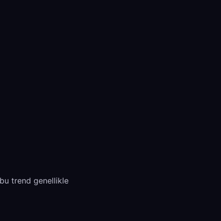
bu trend genellikle