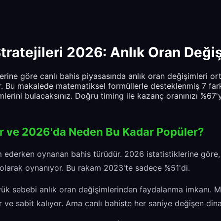
tratejileri 2026: Anlık Oran Deği
erine göre canlı bahis piyasasında anlık oran değişimleri o
. Bu makalede matematiksel formüllerle desteklenmiş 7 farklı
mlerini bulacaksınız. Doğru timing ile kazanç oranınızı %67'
ir ve 2026'da Neden Bu Kadar Popüler?
 ederken oynanan bahis türüdür. 2026 istatistiklerine göre
s olarak oynanıyor. Bu rakam 2023'te sadece %51'di.
yük sebebi anlık oran değişimlerinden faydalanma imkanı. M
r ve sabit kalıyor. Ama canlı bahiste her saniye değişen dina