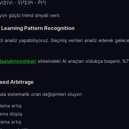
 √(Σ(Vi - V̄)²Σ(Pi - P̄)²)
on güçlü trend sinyali verir.
e Learning Pattern Recognition
li analiz yapabiliyoruz. Geçmiş verileri analiz ederek gelece
daatahminrehberi
sitesindeki AI araçları oldukça başarılı. %
ased Arbitrage
nda sistematik oran değişimleri oluyor:
lama artış
lama düşüş
lama artış