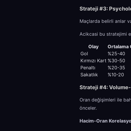
Strateji #3: Psycho
Maçlarda belirli anlar va
Acikcasi bu stratejimi 
Olay
Ortalama 
Gol
%25-40
Kırmızı Kart
%30-50
Penaltı
%20-35
Sakatlık
%10-20
Strateji #4: Volume
Oran değişimleri ile ba
önceler.
Hacim-Oran Korelasyo