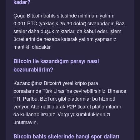
kadar?
Çoğu Bitcoin bahis sitesinde minimum yatırım
0.001 BTC (yaklaşık 25-30 dolar) civarındadır. Bazı
siteler daha düşük miktarları da kabul eder. İşlem
ücretlerini de hesaba katarak yatırım yapmanız
mantıklı olacaktır.
Bitcoin ile kazandığım parayı nasıl
bozdurabilirim?
Kazandığınız Bitcoin'i yerel kripto para
borsalarında Türk Lirası'na çevirebilirsiniz. Binance
TR, Paribu, BtcTurk gibi platformlar bu hizmeti
veriyor. Alternatif olarak P2P ticaret platformlarını
da kullanabilirsiniz. Vergi yükümlülüklerinizi
unutmayın.
Bitcoin bahis sitelerinde hangi spor dalları