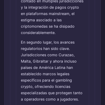
contado en múltiples jurisdicciones
y la integración de pagos crypto
en plataformas mainstream, el
estigma asociado a las
criptomonedas se ha disipado
considerablemente.
En segundo lugar, los avances
regulatorios han sido clave.
Jurisdicciones como Curazao,
Malta, Gibraltar y ahora incluso
países de América Latina han
establecido marcos legales
específicos para el gambling
crypto, ofreciendo licencias
especializadas que protegen tanto
a operadores como a jugadores.