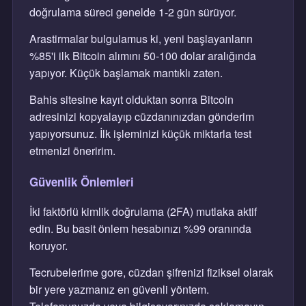
doğrulama süreci genelde 1-2 gün sürüyor.
Arastirmalar bulgulamus ki, yeni başlayanların
%85'i ilk Bitcoin alımını 50-100 dolar aralığında
yapıyor. Küçük başlamak mantıklı zaten.
Bahis sitesine kayıt olduktan sonra Bitcoin
adresinizi kopyalayıp cüzdanınızdan gönderim
yapıyorsunuz. İlk işleminizi küçük miktarla test
etmenizi öneririm.
Güvenlik Önlemleri
İki faktörlü kimlik doğrulama (2FA) mutlaka aktif
edin. Bu basit önlem hesabınızı %99 oranında
koruyor.
Tecrubelerime gore, cüzdan şifrenizi fiziksel olarak
bir yere yazmanız en güvenli yöntem.