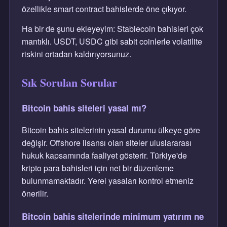
özellikle smart contract bahislerde öne çıkıyor.
Ha bir de şunu ekleyeyim: Stablecoin bahisleri çok
mantıklı. USDT, USDC gibi sabit coinlerle volatilite
riskini ortadan kaldırıyorsunuz.
Sık Sorulan Sorular
Bitcoin bahis siteleri yasal mı?
Bitcoin bahis sitelerinin yasal durumu ülkeye göre
değişir. Offshore lisansı olan siteler uluslararası
hukuk kapsamında faaliyet gösterir. Türkiye'de
kripto para bahisleri için net bir düzenleme
bulunmamaktadır. Yerel yasaları kontrol etmeniz
önerilir.
Bitcoin bahis sitelerinde minimum yatırım ne