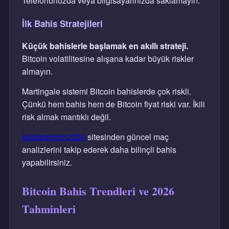
Telefonunuzda veya bilgisayarınızda saklamayın.
İlk Bahis Stratejileri
Küçük bahislerle başlamak en akıllı strateji.
Bitcoin volatilitesine alışana kadar büyük riskler
almayın.
Martingale sistemi Bitcoin bahislerde çok riskli.
Çünkü hem bahis hem de Bitcoin fiyat riski var. İkili
risk almak mantıklı değil.
Iddaatahmin2026
sitesinden güncel maç
analizlerini takip ederek daha bilinçli bahis
yapabilirsiniz.
Bitcoin Bahis Trendleri ve 2026
Tahminleri