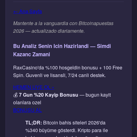
← Ana Sayfa
Mantente a la vanguardia con Bitcoinapuestas
2026 — actualizado diariamente.
Bu Analiz Senin Icin Hazirlandi — Simdi
Kazanc Zamani
RaxCasino'da %100 hosgeldin bonusu + 100 Free
Spin. Guvenli ve lisansli, 7/24 canli destek.
HEMEN UYE OL »
💰
7 Gun %20 Kayip Bonusu
— bugun kayit
olanlara ozel
BONUSU AL
TL;DR:
Bitcoin bahis siteleri 2026'da
%340 büyüme gösterdi. Kripto para ile