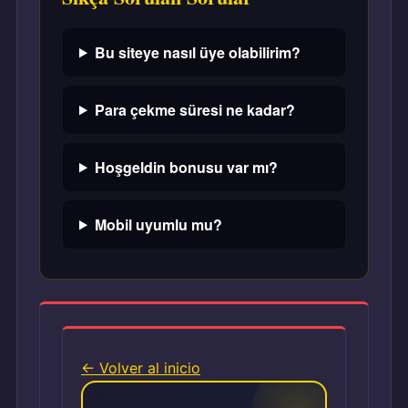
Bu siteye nasıl üye olabilirim?
Para çekme süresi ne kadar?
Hoşgeldin bonusu var mı?
Mobil uyumlu mu?
← Volver al inicio