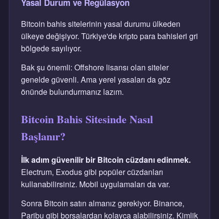
Yasal Durum ve Regülasyon
Bitcoin bahis sitelerinin yasal durumu ülkeden
ülkeye değişiyor. Türkiye'de kripto para bahisleri gri
bölgede sayılıyor.
Bak şu önemli: Offshore lisansı olan siteler
genelde güvenli. Ama yerel yasaları da göz
önünde bulundurmanız lazım.
Bitcoin Bahis Sitesinde Nasıl
Başlanır?
İlk adım güvenilir bir Bitcoin cüzdanı edinmek.
Electrum, Exodus gibi popüler cüzdanları
kullanabilirsiniz. Mobil uygulamaları da var.
Sonra Bitcoin satın almanız gerekiyor. Binance,
Paribu gibi borsalardan kolayca alabilirsiniz. Kimlik