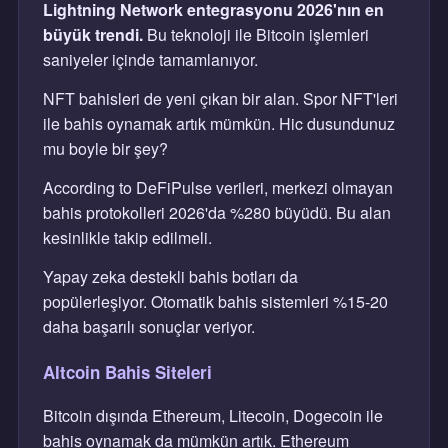
Lightning Network entegrasyonu 2026'nın en
büyük trendi.
Bu teknoloji ile Bitcoin işlemleri
saniyeler içinde tamamlanıyor.
NFT bahisleri de yeni çıkan bir alan. Spor NFT'leri
ile bahis oynamak artık mümkün. Hic dusundunuz
mu boyle bir şey?
According to DeFiPulse verileri, merkezi olmayan
bahis protokolleri 2026'da %280 büyüdü. Bu alan
kesinlikle takip edilmeli.
Yapay zeka destekli bahis botları da
popülerleşiyor. Otomatik bahis sistemleri %15-20
daha başarılı sonuçlar veriyor.
Altcoin Bahis Siteleri
Bitcoin dışında Ethereum, Litecoin, Dogecoin ile
bahis oynamak da mümkün artık. Ethereum