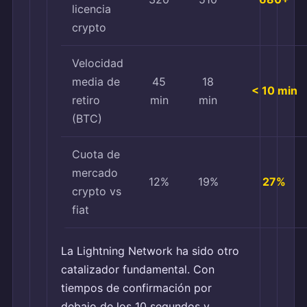
licencia
crypto
Velocidad
media de
45
18
< 10 min
retiro
min
min
(BTC)
Cuota de
mercado
12%
19%
27%
crypto vs
fiat
La Lightning Network ha sido otro
catalizador fundamental. Con
tiempos de confirmación por
debajo de los 10 segundos y