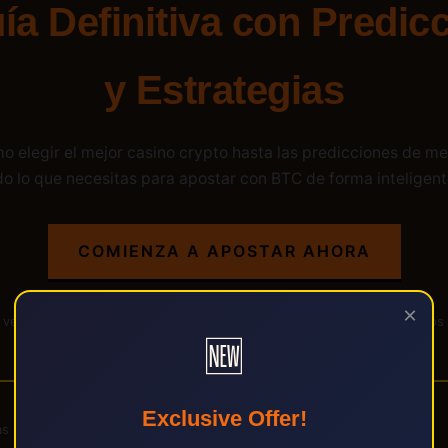
ía Definitiva con Predic
y Estrategias
 elegir el mejor casino crypto hasta las predicciones de 
odo lo que necesitas para apostar con BTC de forma inteligent
COMIENZA A APOSTAR AHORA
×
verificados
✅ Análisis actualizado 2026
✅ Estrategias probadas
✅ Bonos 
🆕
Exclusive Offer!
s Bitcoin 2026