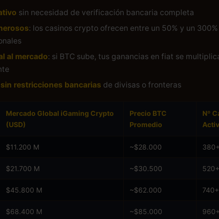
ativo
sin necesidad de verificación bancaria completa
nerosos
: los casinos crypto ofrecen entre un 50% y un 300%
onales
al al mercado
: si BTC sube, tus ganancias en fiat se multiplic
nte
sin restricciones bancarias
de divisas o fronteras
Mercado Global iGaming Crypto
Precio BTC
Nº C
(USD)
Promedio
Acti
$11.200 M
~$28.000
380
$21.700 M
~$30.500
520
$45.800 M
~$62.000
740+
$68.400 M
~$85.000
960