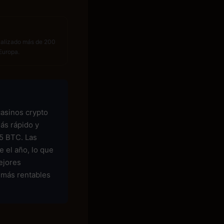
analizado más de 200
Europa.
casinos crypto
ás rápido y
5 BTC. Las
 el año, lo que
ejores
s más rentables