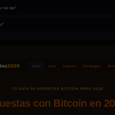
u var mı?
u?
tas
2026
Inicio
Guía
Casinos
Estrategias
Pred
TU GUÍA DE APUESTAS BITCOIN PARA 2026
uestas con Bitcoin en 20