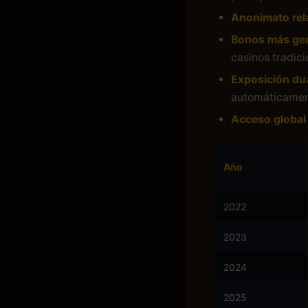
Anonimato rel
Bonos más ge
casinos tradici
Exposición du
automáticame
Acceso global 
Año
2022
2023
2024
2025