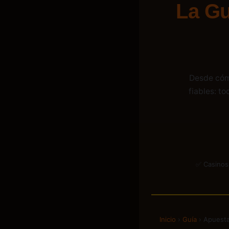
La Gu
Desde cómo
fiables: t
✅ Casinos 
Inicio
›
Guía
› Apuesta