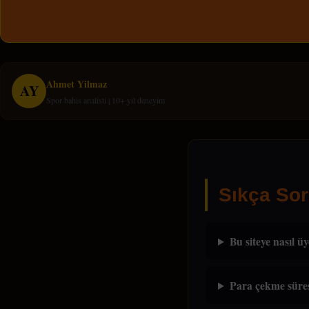
Ahmet Yilmaz
AY
Spor bahis analisti | 10+ yil deneyim
Sıkça Sor
Bu siteye nasıl üy
Para çekme süre