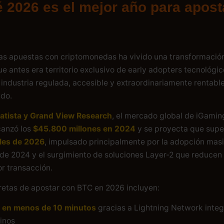
 2026 es el mejor año para apost
las apuestas con criptomonedas ha vivido una transformación
e antes era territorio exclusivo de early adopters tecnológic
industria regulada, accesible y extraordinariamente rentable
do.
atista y Grand View Research
, el mercado global de iGamin
canzó los
$45.800 millones en 2024
y se proyecta que supe
ales de 2026
, impulsado principalmente por la adopción masi
l de 2024 y el surgimiento de soluciones Layer-2 que reducen
r transacción.
retas de apostar con BTC en 2026 incluyen:
 en menos de 10 minutos
gracias a Lightning Network integ
sinos